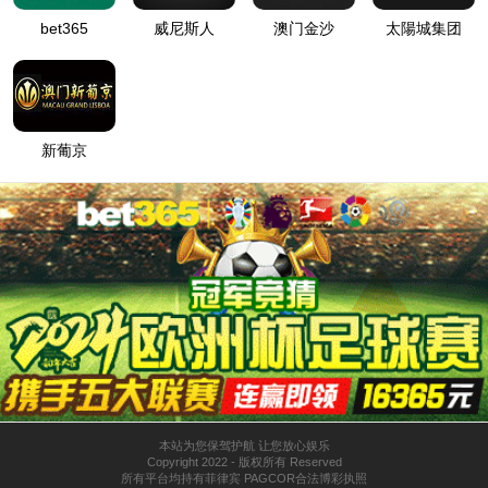
详情
砂纸、海绵砂系列
待议
分享
产品详情
应用视频
粒度
#
，针对金属和塑胶配合水磨即可完成打磨和抛
40
-8000#
光，可减少加工时间并提高产品良率。该产品属于柔性研磨产
品，能为您提供值得信赖的成本效益和解决工艺方案。
非法的请求来源2